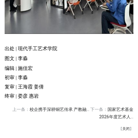
出处 | 现代手工艺术学院
图文 | 李淼
编
辑 | 施佳宏
初审 | 李淼
复审 | 王海霞 姜倩
终审 | 娄彦 惠岩
上一条：
校企携手深耕铜艺传承 产教融...
下一条：
国家艺术基金
2026年度艺术人...
【
关闭
】