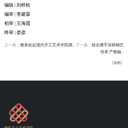
编辑 | 刘梓桧
编审 | 李建霖
初审 | 王海霞
终审 | 娄彦
上一条：
教务处赴现代手工艺术学院调...
下一条：
校企携手深耕铜艺
传承 产教融...
【
关闭
】