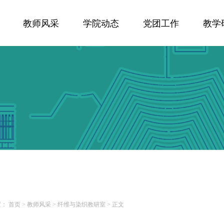
教师风采
学院动态
党团工作
教学
置：
首页
>
教师风采
>
纤维与染织教研室
>
正文