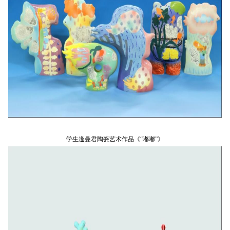
学生逄曼君陶瓷艺术作品《“嘟嘟”》