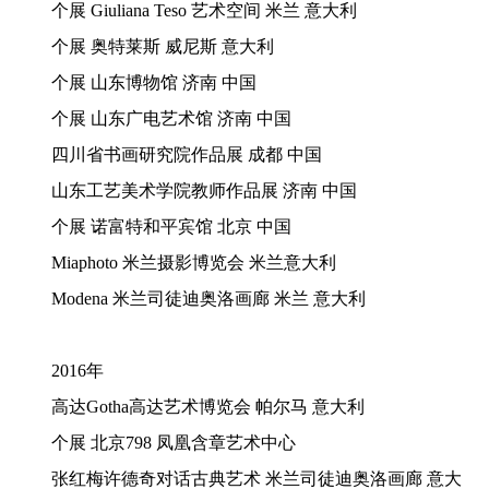
个展
Giuliana Teso 艺术空间 米兰 意大利
个展
奥特莱斯
威尼斯
意大利
个展
山东博物馆
济南
中国
个展
山东广电艺术馆
济南
中国
四川省书画研究院作品展
成都
中国
山东工艺美术学院教师作品展
济南
中国
个展
诺富特和平宾馆
北京
中国
Miaphoto 米兰摄影博览会
米兰意大利
Modena 米兰司徒迪奥洛画廊
米兰
意大利
2016年
高达Gotha高达艺术博览会 帕尔马 意大利
个展 北京798 凤凰含章艺术中心
张红梅许德奇对话古典艺术
米兰司徒迪奥洛画廊
意大