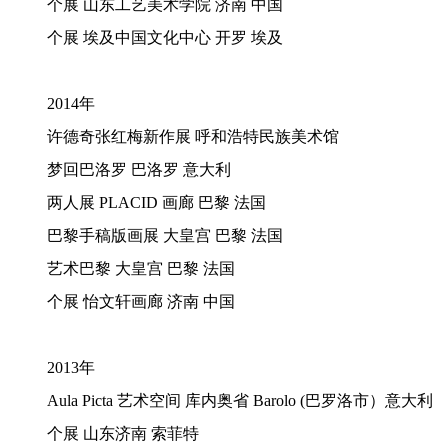
个展
山东工艺美术学院
济南
中国
个展
埃及中国文化中心
开罗
埃及
2014年
许德奇张红梅新作展
呼和浩特民族美术馆
梦回巴洛罗
巴洛罗
意大利
两人展
PLACID 画廊 巴黎 法国
巴黎手稿版画展
大皇宫
巴黎
法国
艺术巴黎
大皇宫
巴黎
法国
个展
怡文轩画廊
济南
中国
2013年
Aula Picta 艺术空间 库内奥省 Barolo (巴罗洛市）意大利
个展
山东济南
索菲特