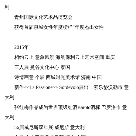
利
青州国际文化艺术品博览会
获得首届泉城女性年度榜样”年度杰出女性
2015年
相约云上
意象风景
海航保利云上艺术空间
重庆
三人展
曼谷文化中心
泰国
诗情画意
个展
西城时光美术馆
济南
中国
新作<<La Passione>> Sordevolo展出，索乐岱沃勒市
意
大利
张红梅作品成为世界顶级红酒Barolo酒标 巴罗洛市 意
大利
56届威尼斯双年展
威尼斯
意大利